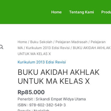
Home
Tentang Kami
Prod
BUKU
Home
/
Buku Sekolah
/
Pelajaran Madrasah
/
Pelajaran
AKIDAH
MA
/
Kurikulum 2013 Edisi Revisi
/ BUKU AKIDAH AKHLAK
AKHLAK
UNTUK MA KELAS X
UNTUK
Kurikulum 2013 Edisi Revisi
MA
BUKU AKIDAH AKHLAK
KELAS
X
UNTUK MA KELAS X
quantity
Rp
85.000
Penerbit : Srikandi Empat Widya Utama
ISBN : 978-602-382-549-3
Penulis : Nurlailah