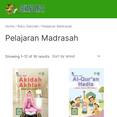
Skip
S
Main
to
e
Menu
content
l
e
Home
/
Buku Sekolah
/ Pelajaran Madrasah
c
Pelajaran Madrasah
t
a
c
Showing 1–12 of 16 results
a
t
e
g
o
r
y