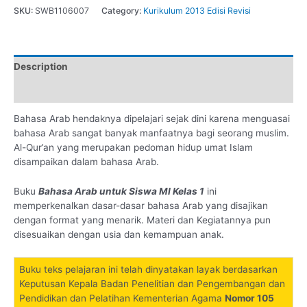
SKU:
SWB1106007
Category:
Kurikulum 2013 Edisi Revisi
Description
Additional information
Bahasa Arab hendaknya dipelajari sejak dini karena menguasai
bahasa Arab sangat banyak manfaatnya bagi seorang muslim.
Al-Qur’an yang merupakan pedoman hidup umat Islam
disampaikan dalam bahasa Arab.
Buku
Bahasa Arab untuk Siswa MI Kelas 1
ini
memperkenalkan dasar-dasar bahasa Arab yang disajikan
dengan format yang menarik. Materi dan Kegiatannya pun
disesuaikan dengan usia dan kemampuan anak.
Buku teks pelajaran ini telah dinyatakan layak berdasarkan
Keputusan Kepala Badan Penelitian dan Pengembangan dan
Pendidikan dan Pelatihan Kementerian Agama
Nomor 105