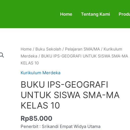
Home
Tentang Kami
Prod
BUKU
Home
/
Buku Sekolah
/
Pelajaran SMA/MA
/
Kurikulum
IPS-
Merdeka
/ BUKU IPS-GEOGRAFI UNTUK SISWA SMA-MA
GEOGRAFI
KELAS 10
UNTUK
Kurikulum Merdeka
SISWA
BUKU IPS-GEOGRAFI
SMA-
MA
UNTUK SISWA SMA-MA
KELAS
KELAS 10
10
quantity
Rp
85.000
Penerbit : Srikandi Empat Widya Utama