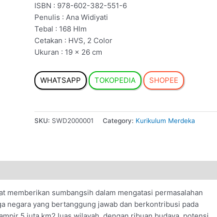
ISBN : 978-602-382-551-6
Penulis : Ana Widiyati
Tebal : 168 Hlm
Cetakan : HVS, 2 Color
Ukuran : 19 × 26 cm
WHATSAPP
TOKOPEDIA
SHOPEE
SKU:
SWD2000001
Category:
Kurikulum Merdeka
apat memberikan sumbangsih dalam mengatasi permasalahan
ga negara yang bertanggung jawab dan berkontribusi pada
mpir 5 juta km2 luas wilayah, dengan ribuan budaya, potensi