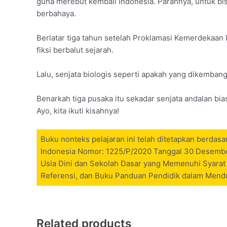
guna merebut kembali Indonesia. Parahnya, untuk bi
berbahaya.
Berlatar tiga tahun setelah Proklamasi Kemerdekaan 
fiksi berbalut sejarah.
Lalu, senjata biologis seperti apakah yang dikemban
Benarkah tiga pusaka itu sekadar senjata andalan bia
Ayo, kita ikuti kisahnya!
Buku nonteks pelajaran ini telah ditetapkan berda
Indonesia Nomor: 1225/P/2020 Tanggal 30 Desembe
Usia Dini dan Sekolah Dasar yang Memenuhi Syarat
Referensi, dan Buku Panduan Pendidik dalam Mend
Related products