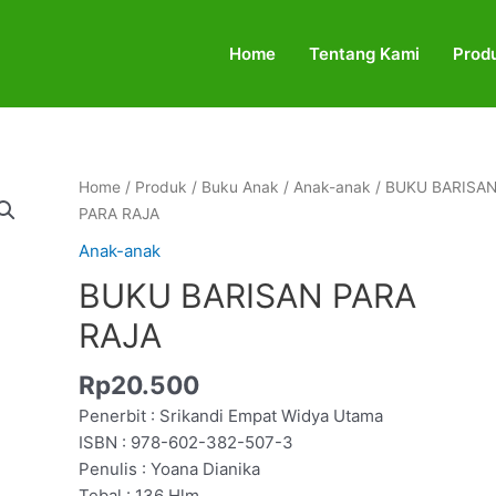
Home
Tentang Kami
Prod
BUKU
Home
/
Produk
/
Buku Anak
/
Anak-anak
/ BUKU BARISA
BARISAN
PARA RAJA
PARA
Anak-anak
RAJA
BUKU BARISAN PARA
quantity
RAJA
Rp
20.500
Penerbit : Srikandi Empat Widya Utama
ISBN : 978-602-382-507-3
Penulis : Yoana Dianika
Tebal : 136 Hlm