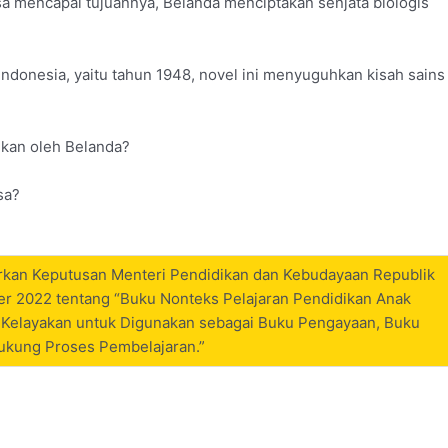
sa mencapai tujuannya, Belanda menciptakan senjata biologis
Indonesia, yaitu tahun 1948, novel ini menyuguhkan kisah sains
gkan oleh Belanda?
sa?
sarkan Keputusan Menteri Pendidikan dan Kebudayaan Republik
r 2022 tentang “Buku Nonteks Pelajaran Pendidikan Anak
 Kelayakan untuk Digunakan sebagai Buku Pengayaan, Buku
ukung Proses Pembelajaran.”