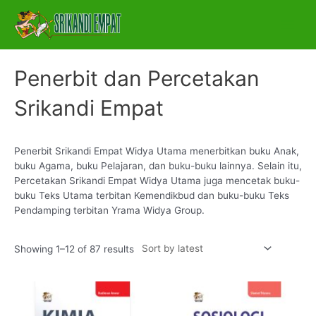
Skip
S
Main
to
e
Menu
content
l
e
Penerbit dan Percetakan
c
Srikandi Empat
t
a
c
Penerbit Srikandi Empat Widya Utama menerbitkan buku Anak,
a
buku Agama, buku Pelajaran, dan buku-buku lainnya. Selain itu,
t
Percetakan Srikandi Empat Widya Utama juga mencetak buku-
buku Teks Utama terbitan Kemendikbud dan buku-buku Teks
e
Pendamping terbitan Yrama Widya Group.
g
o
Showing 1–12 of 87 results
r
y